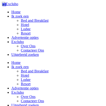
75
98
62
Home
Ik zoek een
Bed and Breakfast
Hotel
Lodge
Resort
Advertentie opties
Excluho
Over Ons
Contacteer Ons
Uitgebreid zoeken
Home
Ik zoek een
Bed and Breakfast
Hotel
Lodge
Resort
Advertentie opties
Excluho
Over Ons
Contacteer Ons
Uitgebreid zoeken